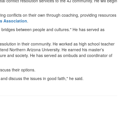
ial conflict resolution services to the 4J community. He will begin
ving conflicts on their own through coaching, providing resources
s Association
.
ild bridges between people and cultures." He has served as
 resolution in their community. He worked as high school teacher
attend Northern Arizona University. He earned his master's
lture and society. He has served as ombuds and coordinator of
iscuss their options.
 and discuss the issues in good faith," he said.