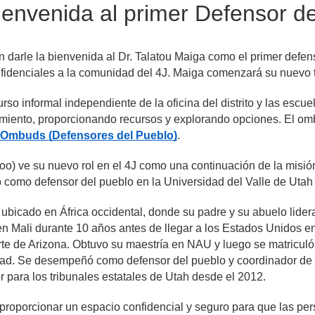
bienvenida al primer Defensor d
n darle la bienvenida al Dr. Talatou Maiga como el primer defens
nfidenciales a la comunidad del 4J. Maiga comenzará su nuevo t
rso informal independiente de la oficina del distrito y las escuel
e Ombuds (Defensores del Pueblo)
.
o) ve su nuevo rol en el 4J como una continuación de la misión
como defensor del pueblo en la Universidad del Valle de Utah d
, ubicado en África occidental, donde su padre y su abuelo lider
n Mali durante 10 años antes de llegar a los Estados Unidos en
orte de Arizona. Obtuvo su maestría en NAU y luego se matricul
dad. Se desempeñó como defensor del pueblo y coordinador de re
 para los tribunales estatales de Utah desde el 2012.
 proporcionar un espacio confidencial y seguro para que las pe