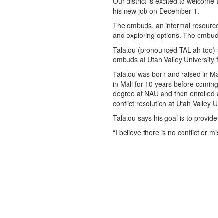
Our district is excited to welcome 
his new job on December 1.
The ombuds, an informal resource i
and exploring options. The ombuds
Talatou (pronounced TAL-ah-too) se
ombuds at Utah Valley University 
Talatou was born and raised in Mal
in Mali for 10 years before coming
degree at NAU and then enrolled a
conflict resolution at Utah Valley
Talatou says his goal is to provide
“I believe there is no conflict or 