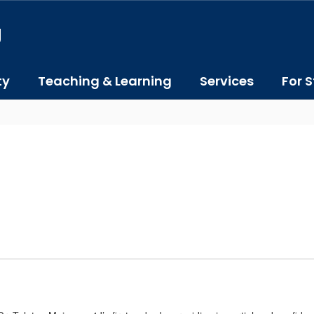
J
ty
Teaching & Learning
Services
For S