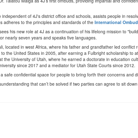
Dr. Talatou Maiga as 4J’s first ombuds, providing impartial and confident
ndependent of 4J's district office and schools, assists people in resol
 adheres to the principles and standards of the
International Ombud
es his new role at 4J as a continuation of his lifelong mission to "bu
for nearly seven years and speaks five languages.
i, located in west Africa, where his father and grandfather led conflict
 to the United States in 2005, after earning a Fulbright scholarship to 
t the University of Utah, where he earned a doctorate in education cu
 University since 2017 and a mediator for Utah State Courts since 2012.
 a safe confidential space for people to bring forth their concerns and d
misunderstanding that can’t be solved if two parties can agree to sit down