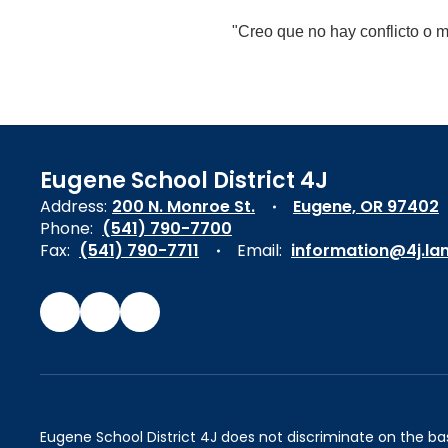
"Creo que no hay conflicto o m
Eugene School District 4J
Address:
200 N. Monroe St.
Eugene, OR 97402
Phone:
(541) 790-7700
Fax:
(541) 790-7711
Email:
information@4j.la
Eugene School District 4J does not discriminate on the basis 