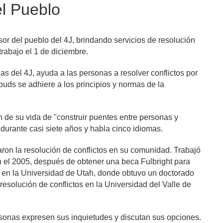
el Pueblo
or del pueblo del 4J, brindando servicios de resolución 
rabajo el 1 de diciembre.
as del 4J, ayuda a las personas a resolver conflictos por 
sí mismas a través de asesoramiento, proporcionando recursos y explorando opciones. El ombuds se adhiere a los principios y normas de la 
 de su vida de "construir puentes entre personas y 
urante casi siete años y habla cinco idiomas.
aron la resolución de conflictos en su comunidad. Trabajó 
 el 2005, después de obtener una beca Fulbright para 
ó en la Universidad de Utah, donde obtuvo un doctorado 
solución de conflictos en la Universidad del Valle de 
rsonas expresen sus inquietudes y discutan sus opciones.