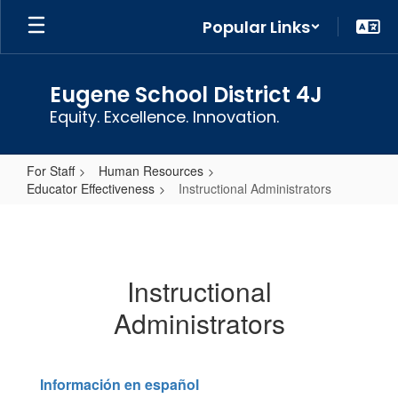
Skip
Popular Links
to
main
content
Eugene School District 4J
Equity. Excellence. Innovation.
For Staff
Human Resources
Educator Effectiveness
Instructional Administrators
Instructional
Administrators
Instructional
Administrators
Información en español