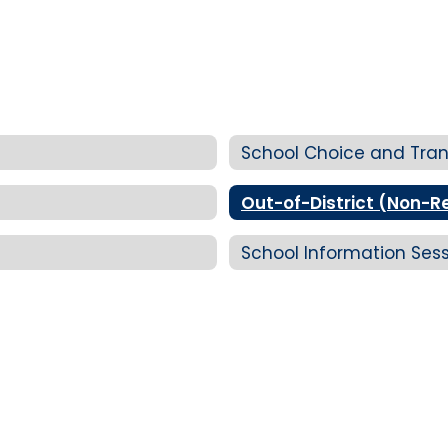
School Choice and Tra
Out-of-District (Non-R
School Information Ses