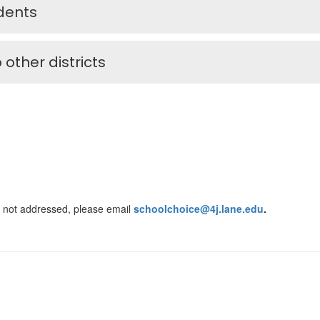
idents
 other districts
is not addressed, please email
schoolchoice@4j.lane.edu
.