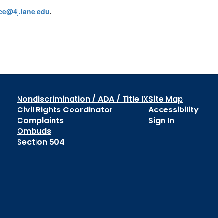
ce@4j.lane.edu
.
Nondiscrimination / ADA / Title IX
Site Map
Civil Rights Coordinator
Accessibility
Complaints
Sign In
Ombuds
Section 504