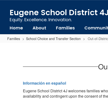
Skip
to
Eugene School District 4
main
content
Equity. Excellence. Innovation.
Home
About
Families
Communi
Families
School Choice and Transfer Section
Out-of-Distri
Out-
of-
District
Out
(Non-
Resident)
Transfers
Información en español
Eugene School District 4J welcomes families who liv
availability and contingent upon the consent of the