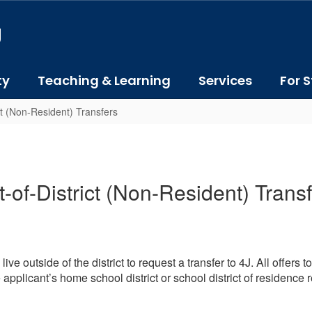
J
ty
Teaching & Learning
Services
For S
ct (Non-Resident) Transfers
-of-District (Non-Resident) Trans
e outside of the district to request a transfer to 4J. All offers 
 applicant’s home school district or school district of residence 