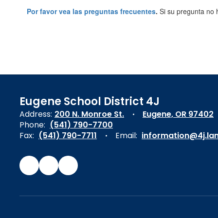
Por favor vea las preguntas frecuentes
.
Si su pregunta no 
Eugene School District 4J
Address:
200 N. Monroe St.
Eugene, OR 97402
Phone:
(541) 790-7700
Fax:
(541) 790-7711
Email:
information@4j.la