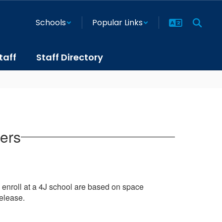
Schools
Popular Links
taff
Staff Directory
fers
to enroll at a 4J school are based on space
release.