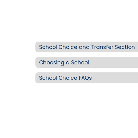
School Choice and Transfer Section
Choosing a School
School Choice FAQs