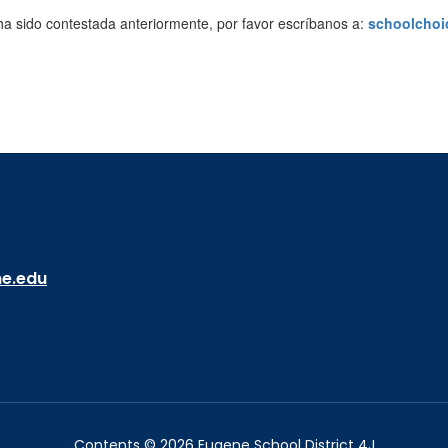
ha sido contestada anteriormente, por favor escríbanos a:
schoolchoi
ne.edu
Contents © 2026 Eugene School District 4J