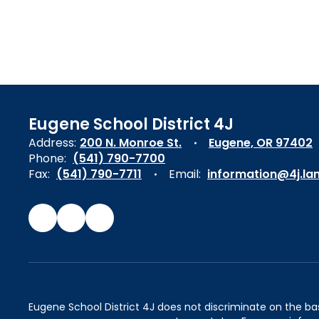
Eugene School District 4J
Address:
200 N. Monroe St.
Eugene, OR 97402
Phone:
(541) 790-7700
Fax:
(541) 790-7711
Email:
information@4j.la
Eugene School District 4J does not discriminate on the basis 