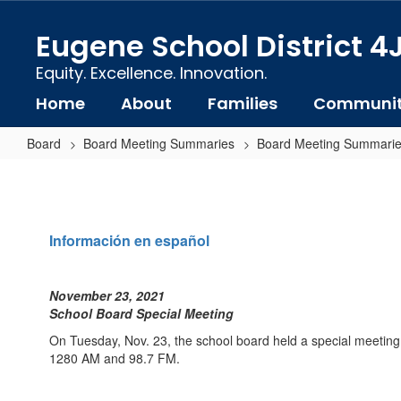
Skip
to
Eugene School District 4
main
content
Equity. Excellence. Innovation.
Home
About
Families
Communi
Board
Board Meeting Summaries
Board Meeting Summarie
Board
Meeting
Summary:
Información en español
November
23,
November 23, 2021
2021
School Board Special Meeting
On Tuesday, Nov. 23, the school board held a special meeting.
1280 AM and 98.7 FM.