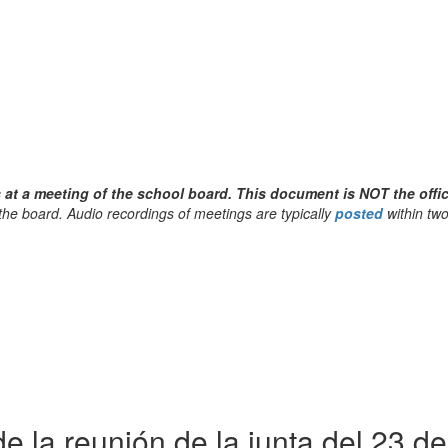
at a meeting of the school board. This document is NOT the offic
the board. Audio recordings of meetings are typically
posted
within tw
 la reunión de la junta del 23 d