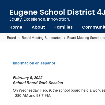
Skip
to
Eugene School District 4
main
content
Equity. Excellence. Innovation.
Home
About
Families
Communi
Board
Board Meeting Summaries
Board Meeting Summarie
Board
Meeting
Summary:
Información en español
February
9,
February 9, 2022
2022
School Board Work Session
On Wednesday, Feb. 9, the school board held a work se
1280-AM and 98.7-FM.