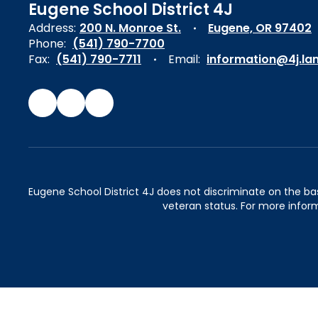
Eugene School District 4J
Address:
200 N. Monroe St.
Eugene, OR 97402
Phone:
(541) 790-7700
Fax:
(541) 790-7711
Email:
information@4j.la
Eugene School District 4J does not discriminate on the basis 
veteran status. For more inform