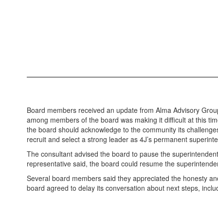
Board members received an update from Alma Advisory Group, it
among members of the board was making it difficult at this time
the board should acknowledge to the community its challenges 
recruit and select a strong leader as 4J’s permanent superinten
The consultant advised the board to pause the superintendent
representative said, the board could resume the superintendent s
Several board members said they appreciated the honesty an
board agreed to delay its conversation about next steps, incl